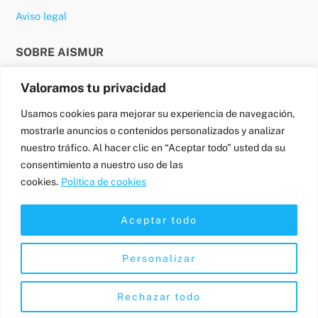
Aviso legal
SOBRE AISMUR
Valoramos tu privacidad
Cómo trabajamos
Usamos cookies para mejorar su experiencia de navegación,
Contacto
mostrarle anuncios o contenidos personalizados y analizar
nuestro tráfico. Al hacer clic en “Aceptar todo” usted da su
¿HABLAMOS?
consentimiento a nuestro uso de las
cookies.
Política de cookies
633 645 711
aislamientos@aismur.com
Aceptar todo
Personalizar
©
AISMUR | Calorifugado y aislamiento industrial
2026
Especialistas en mejora de eficiencia energética.
Rechazar todo